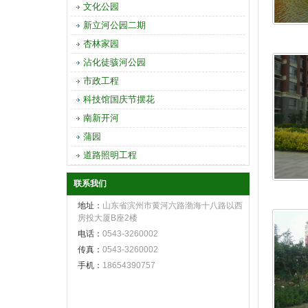
文化公园
新立河公园二期
杏林家园
沾化徒骇河公园
市政工程
科技馆国庆节摆花
南新开河
蒲园
道路照明工程
联系我们
地址：
山东省滨州市黄河六路渤海十八路以西
房投大厦B座2楼
电话：
0543-3260002
传真：
0543-3260002
手机：
18654390757